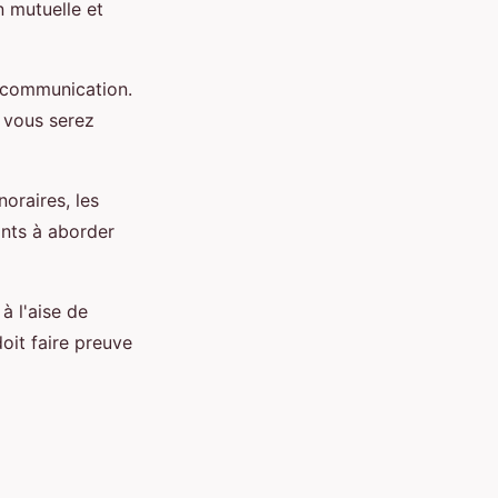
n mutuelle et
de communication.
 vous serez
noraires, les
ints à aborder
à l'aise de
 doit faire preuve