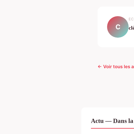
EC
C
cl
← Voir tous les a
Actu — Dans la