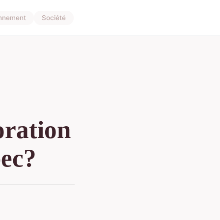
onnement
Société
oration
bec?