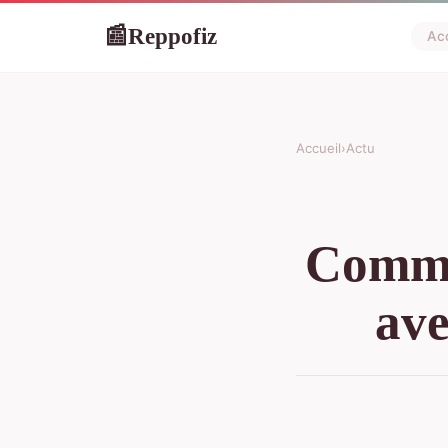
Reppofiz
📰
Acc
Accueil
›
Actu
Commen
ave