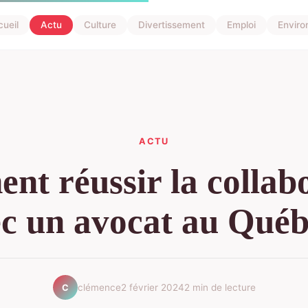
ueil
Actu
Culture
Divertissement
Emploi
Envir
ACTU
t réussir la collab
c un avocat au Qué
clémence
2 février 2024
2 min de lecture
C