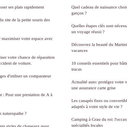
sser ses plats rapidement
Quel cadeau de naissance chois
garçon ?
 site de la petite souris des
Quelles étapes clés sont nécess
un voyage réussi ?
r maximiser votre espace avec
n
Découvrez la beauté du Martin
vacances
ser votre chance de réparation
ccident de voiture.
10 conseils essentiels pour bât
tracas
ges d'utiliser un comparateur
Actualité auto: protégez votre v
une assurance carte grise
 Pour une prestation de A à
Les canapés fixes ou convertibl
adaptés à votre style de vie ?
n naturopathe ?
Camping à Grau du roi: l'occas
spécialités locales
ents styles de chapeaux pour