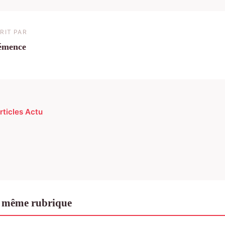
RIT PAR
émence
rticles Actu
 même rubrique