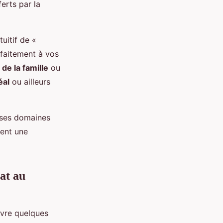
erts par la
uitif de «
faitement à vos
 de la famille
ou
éal
ou ailleurs
 ses domaines
rent une
cat au
ivre quelques