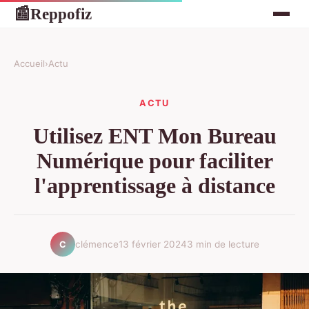
Reppofiz
📰
Accueil
›
Actu
ACTU
Utilisez ENT Mon Bureau
Numérique pour faciliter
l'apprentissage à distance
clémence
13 février 2024
3 min de lecture
C