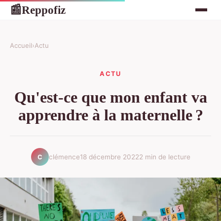
Reppofiz
📰
Accueil
›
Actu
ACTU
Qu'est-ce que mon enfant va
apprendre à la maternelle ?
clémence
18 décembre 2022
2 min de lecture
C