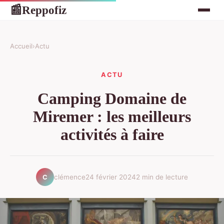
Reppofiz
📰
Accueil
›
Actu
ACTU
Camping Domaine de
Miremer : les meilleurs
activités à faire
clémence
24 février 2024
2 min de lecture
C