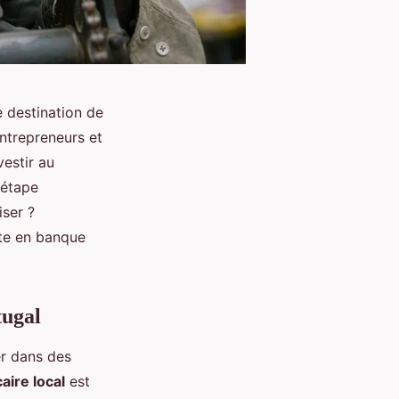
 destination de
ntrepreneurs et
vestir au
 étape
ser ?
pte en banque
tugal
er dans des
ire local
est