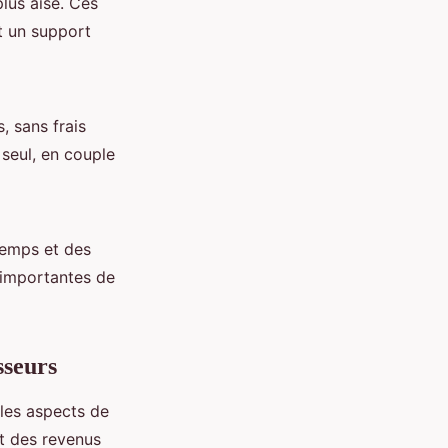
lus aisé. Ces
t un support
, sans frais
 seul, en couple
temps et des
s importantes de
sseurs
 les aspects de
nt des revenus