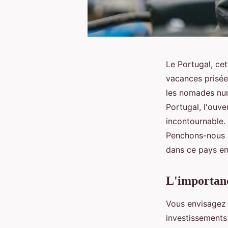
Le Portugal, ce
vacances prisée
les nomades numé
Portugal, l'ouve
incontournable.
Penchons-nous s
dans ce pays ens
L'importanc
Vous envisagez 
investissement