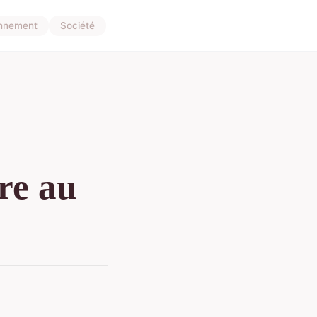
onnement
Société
re au