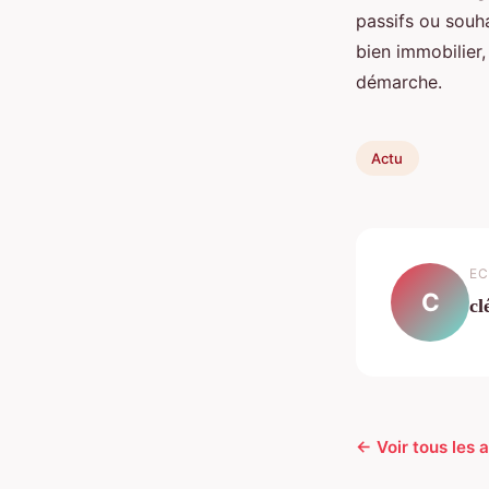
passifs ou souha
bien immobilier
démarche.
Actu
EC
C
cl
← Voir tous les a