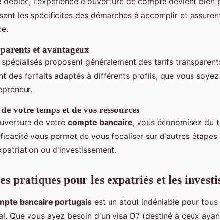
 dédiée, l'expérience d'ouverture de compte devient bien p
sent les spécificités des démarches à accomplir et assuren
ce.
nsparents et avantageux
 spécialisés proposent généralement des tarifs transparents
ent des forfaits adaptés à différents profils, que vous soyez
epreneur.
de votre temps et de vos ressources
ouverture de votre
compte bancaire
, vous économisez du 
fficacité vous permet de vous focaliser sur d'autres étape
xpatriation ou d'investissement.
s pratiques pour les expatriés et les investi
mpte bancaire portugais
est un atout indéniable pour tous
gal. Que vous ayez besoin d'un visa D7 (destiné à ceux aya