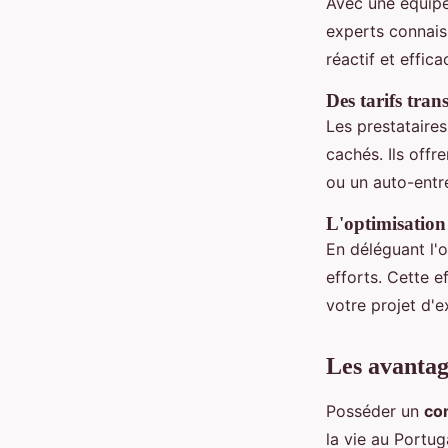
Avec une équipe
experts connais
réactif et effica
Des tarifs tra
Les prestataires
cachés. Ils offr
ou un auto-entr
L'optimisation 
En déléguant l'
efforts. Cette e
votre projet d'e
Les avantage
Posséder un
co
la vie au Portu