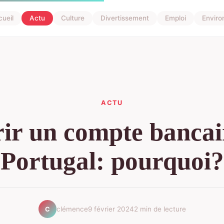
ueil
Actu
Culture
Divertissement
Emploi
Envir
ACTU
ir un compte bancai
Portugal: pourquoi?
clémence
9 février 2024
2 min de lecture
C