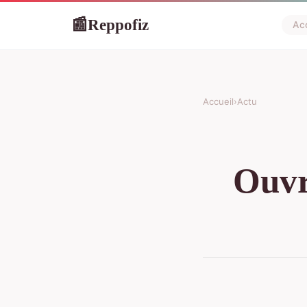
Reppofiz
📰
Acc
Accueil
›
Actu
Ouvr