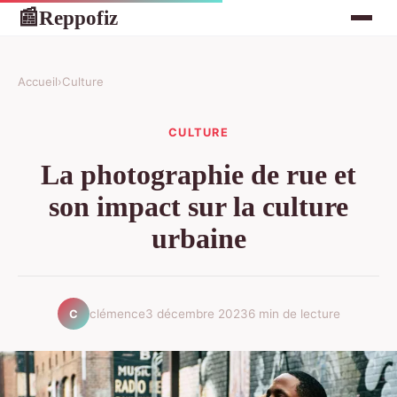
Reppofiz
📰
Accueil
›
Culture
CULTURE
La photographie de rue et
son impact sur la culture
urbaine
clémence
3 décembre 2023
6 min de lecture
C